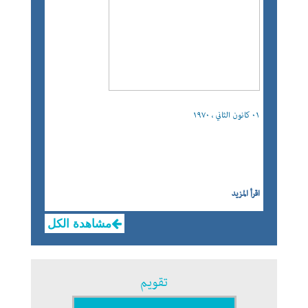
٠١ كانون الثاني ، ١٩٧٠
اقرأ المزيد
مشاهدة الكل
تقويم