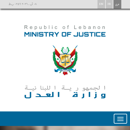
عربي
FR
EN
٠٨ آب ، ٢٠٢٦ ٠٢:٥٦ ب.ظ
Toggle
navigation